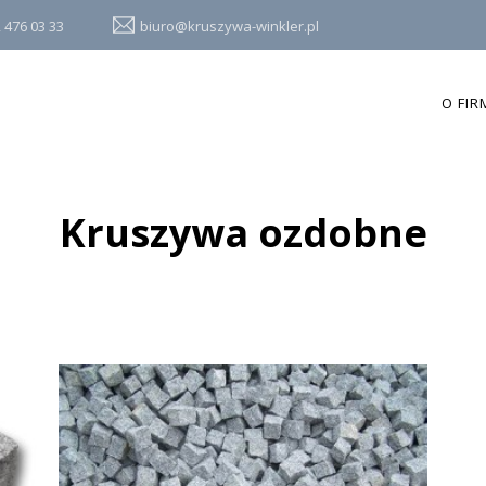
 476 03 33
biuro@kruszywa-winkler.pl
O FIR
Kruszywa ozdobne