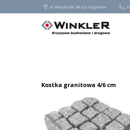
ul. Wiejska 8B, 44-323 Gogołowa
32
Kostka granitowa 4/6 cm