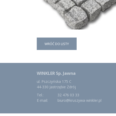
WRÓĆ DO LISTY
WINKLER Sp. Jawna
ul. Pszczyńska 175 C
44-330 Jastrzębie Zdrój
Tel.:
32 476 03 33
E-mail:
biuro@kruszywa-winkler.pl