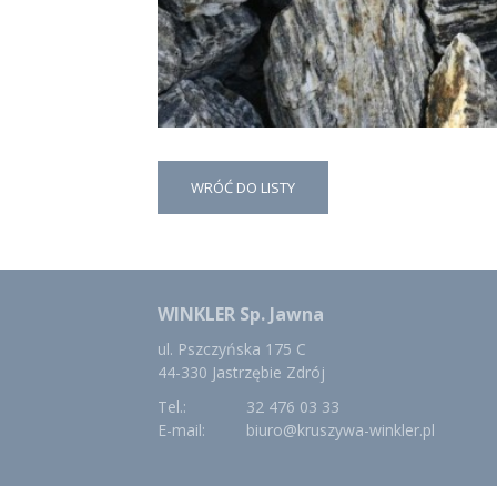
WRÓĆ DO LISTY
WINKLER Sp. Jawna
ul. Pszczyńska 175 C
44-330 Jastrzębie Zdrój
Tel.:
32 476 03 33
E-mail:
biuro@kruszywa-winkler.pl