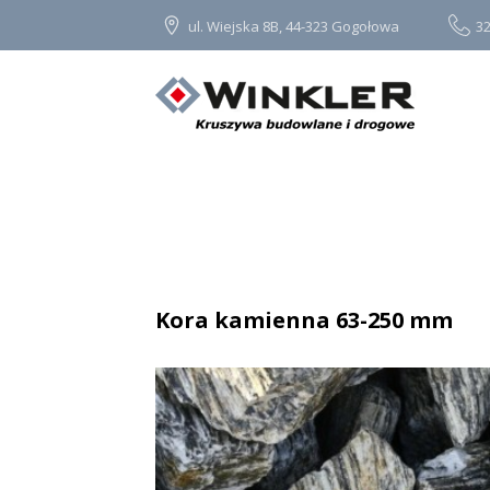
ul. Wiejska 8B, 44-323 Gogołowa
32
Kora kamienna 63-250 mm