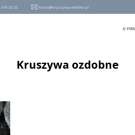
 476 03 33
biuro@kruszywa-winkler.pl
O FIR
Kruszywa ozdobne